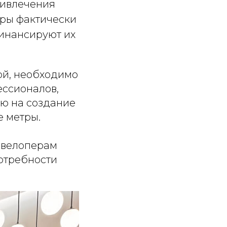
ривлечения
еры фактически
финансируют их
ой, необходимо
ессионалов,
ю на создание
е метры.
девелоперам
потребности