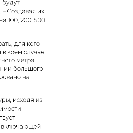
 будут
 – Создавая их
 100, 200, 500
ать, для кого
и в коем случае
ного метра".
ании большого
ровано на
ры, исходя из
оимости
твует
, включающей