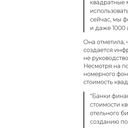
квадратные 
использовать
сейчас, мы ф
и даже 1000 
Она отметила, 
создается инфр
не руководство
Несмотря на п
номерного фон
стоимость квад
"Банки фина
стоимости кв
отельного би
созданию по