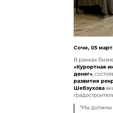
Сочи, 05 март
В рамках бизн
«Курортная и
денег»
, состо
развития рек
Шебзухова
ак
градостроитель
"Мы должны п