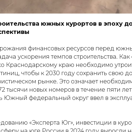
роительства южных курортов в эпоху до
спективы
орожания финансовых ресурсов перед южн
адача ускорения темпов строительства. Как
ько Краснодарскому краю необходимо утро
тиниц, чтобы к 2030 году сохранить свою д
ристическом рынке. Это означает необходи
72 тысячи новых номеров в течение пяти лет,
есь Южный федеральный округ ввел в экспл
едованию «Эксперта Юг», инвестиции в кур
сферу на юге России в 2024 году выросли на