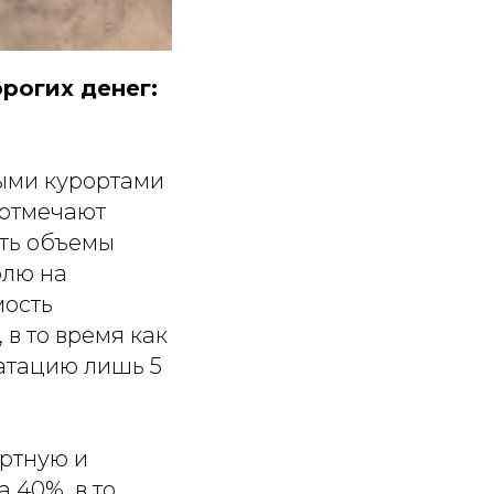
рогих денег:
ыми курортами
 отмечают
ить объемы
олю на
мость
 в то время как
уатацию лишь 5
ортную и
 40%, в то