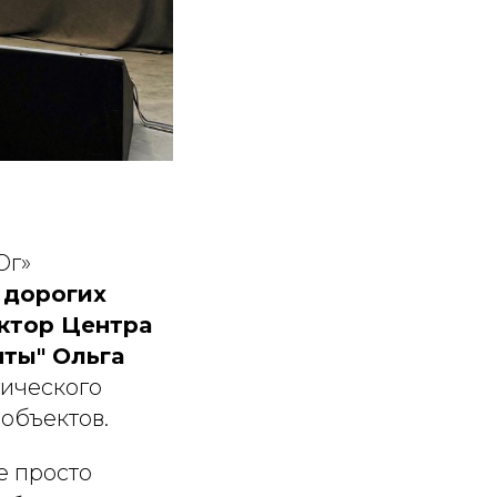
Юг»
 дорогих
ктор Центра
ты" Ольга
гического
объектов.
е просто