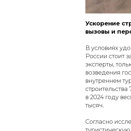
Ускорение ст
вызовы и пер
В условиях уд
России стоит з
эксперты, тол
возведения гос
внутреннем ту
строительства 
в 2024 году в
тысяч.
Согласно иссл
туристическую 