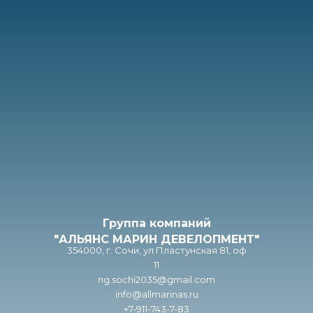
Группа компаний
"АЛЬЯНС МАРИН ДЕВЕЛОПМЕНТ"
354000, г. Сочи, ул Пластунская 81, оф
11
ng.sochi2035@gmail.com
info@allmarinas.ru
+7-911-743-7-83